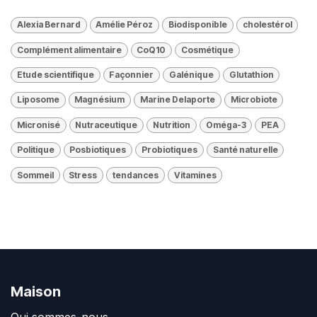
Alexia Bernard
Amélie Péroz
Biodisponible
cholestérol
Complément alimentaire
CoQ10
Cosmétique
Etude scientifique
Façonnier
Galénique
Glutathion
Liposome
Magnésium
Marine Delaporte
Microbiote
Micronisé
Nutraceutique
Nutrition
Oméga-3
PEA
Politique
Posbiotiques
Probiotiques
Santé naturelle
Sommeil
Stress
tendances
Vitamines
Maison
Qui sommes-nous