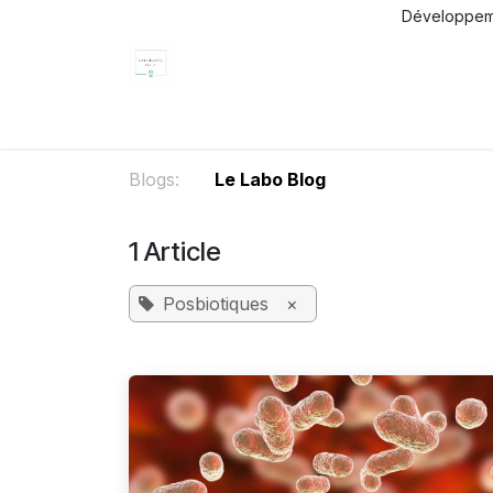
Skip to Content
Développemen
Home
Produits
Services
Liposom
Blogs:
Le Labo Blog
1 Article
Posbiotiques
×