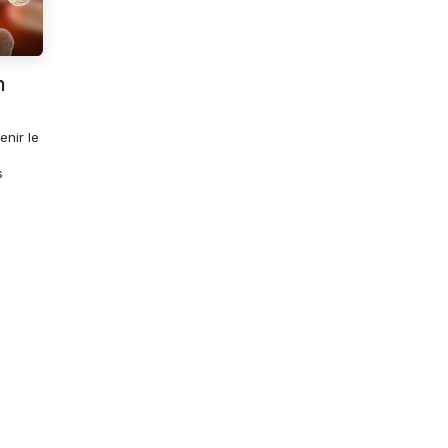
n
enir le
s