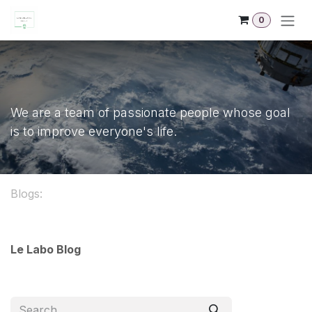
Skip to Content
0
We are a team of passionate people whose goal
is to improve everyone's life.
Blogs:
Le Labo Blog